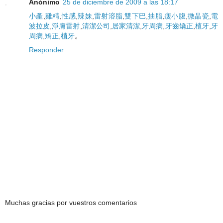
Anónimo
25 de diciembre de 2009 a las 18:17
小產
,
雞精
,
性感
,
辣妹
,
雷射溶脂
,
雙下巴
,
抽脂
,
瘦小腹
,
微晶瓷
,
電
波拉皮
,
淨膚雷射
,
清潔公司
,
居家清潔
,
牙周病
,
牙齒矯正
,
植牙
,
牙
周病
,
矯正
,
植牙
。
Responder
Muchas gracias por vuestros comentarios