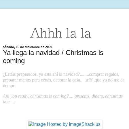
sábado, 19 de diciembre de 2009
Ya llega la navidad / Christmas is
coming
¿Estáis preparados, ya esta ahí la navidad?........comprar regalos,
preparar menus para cenas, decorar la casa.....ufff ,que ya no me da
tiempo.
Are you ready, christmas is coming?.....presents, diners, christmas
tree.....